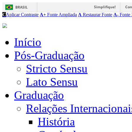
Simplifique!
Com
BRASIL
C
Aplicar Contraste
A+
Fonte Ampliada
A
Restaurar Fonte
A-
Fonte 
Início
Pós-Graduação
Stricto Sensu
Lato Sensu
Graduação
Relações Internacionai
História