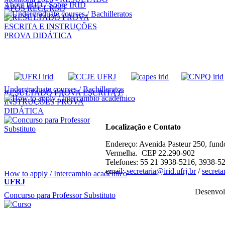
About IRID / Sobre IRID
APÓS RECURSO
Undergraduate courses / Bachilleratos
RESULTADO PROVA ESCRITA E
INSTRUÇÕES PROVA
DIDÁTICA
Localização e Contato
Endereço: Avenida Pasteur 250, fund
Vermelha. CEP 22.290-902
Telefones: 55 21 3938-5216, 3938-5
email:
secretaria@irid.ufrj.br
/
secret
How to apply / Intercambio académico
UFRJ
Desenvol
Concurso para Professor Substituto