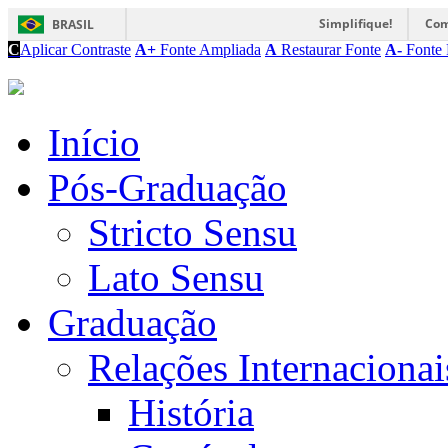
Simplifique!
Com
BRASIL
C
Aplicar Contraste
A+
Fonte Ampliada
A
Restaurar Fonte
A-
Fonte 
Início
Pós-Graduação
Stricto Sensu
Lato Sensu
Graduação
Relações Internacionai
História