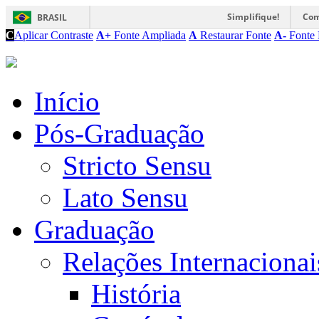
Simplifique!
Com
BRASIL
C
Aplicar Contraste
A+
Fonte Ampliada
A
Restaurar Fonte
A-
Fonte 
Início
Pós-Graduação
Stricto Sensu
Lato Sensu
Graduação
Relações Internacionai
História