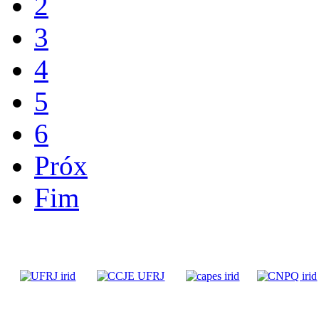
2
3
4
5
6
Próx
Fim