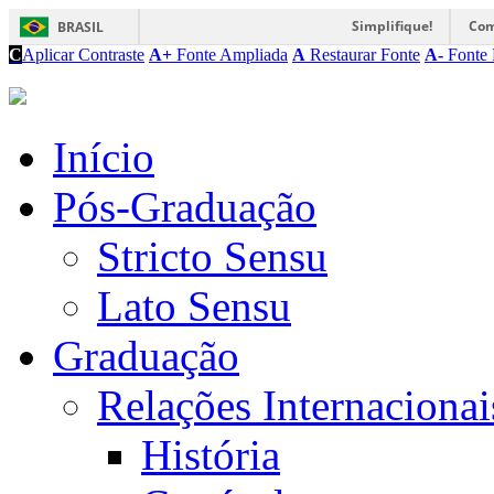
Simplifique!
Com
BRASIL
C
Aplicar Contraste
A+
Fonte Ampliada
A
Restaurar Fonte
A-
Fonte 
Início
Pós-Graduação
Stricto Sensu
Lato Sensu
Graduação
Relações Internacionai
História