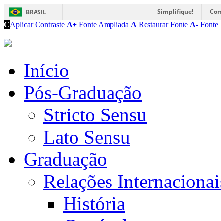
Simplifique!
Com
BRASIL
C
Aplicar Contraste
A+
Fonte Ampliada
A
Restaurar Fonte
A-
Fonte 
Início
Pós-Graduação
Stricto Sensu
Lato Sensu
Graduação
Relações Internacionai
História