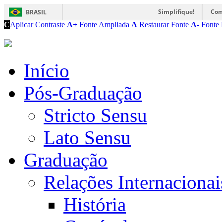
Simplifique!
Com
BRASIL
C
Aplicar Contraste
A+
Fonte Ampliada
A
Restaurar Fonte
A-
Fonte 
Início
Pós-Graduação
Stricto Sensu
Lato Sensu
Graduação
Relações Internacionai
História