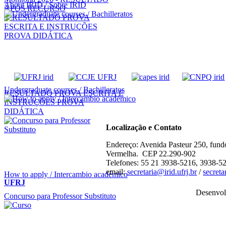
About IRID / Sobre IRID
APÓS RECURSO
Undergraduate courses / Bachilleratos
RESULTADO PROVA ESCRITA E
INSTRUÇÕES PROVA
DIDÁTICA
Localização e Contato
Endereço: Avenida Pasteur 250, fund
Vermelha. CEP 22.290-902
Telefones: 55 21 3938-5216, 3938-5
email:
secretaria@irid.ufrj.br
/
secret
How to apply / Intercambio académico
UFRJ
Desenvol
Concurso para Professor Substituto