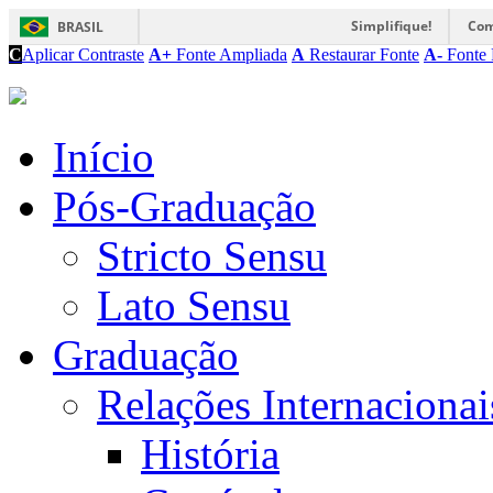
Simplifique!
Com
BRASIL
C
Aplicar Contraste
A+
Fonte Ampliada
A
Restaurar Fonte
A-
Fonte 
Início
Pós-Graduação
Stricto Sensu
Lato Sensu
Graduação
Relações Internacionai
História