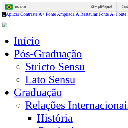
Simplifique!
Com
BRASIL
C
Aplicar Contraste
A+
Fonte Ampliada
A
Restaurar Fonte
A-
Fonte 
Início
Pós-Graduação
Stricto Sensu
Lato Sensu
Graduação
Relações Internacionai
História