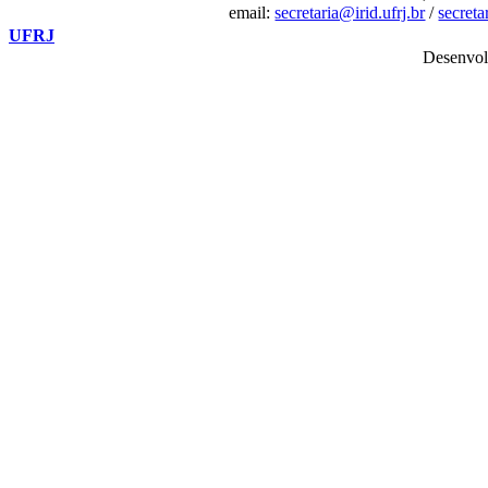
email:
secretaria@irid.ufrj.br
/
secret
UFRJ
Desenvol