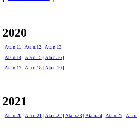
2020
|
Ata n.11
|
Ata n.12
|
Ata n.13
|
|
Ata n.14
|
Ata n.15
|
Ata n.16
|
|
Ata n.17
|
Ata n.18
|
Ata n.19
|
2021
|
Ata n.20
|
Ata n.21
|
Ata n.22
|
Ata n.23
|
Ata n.24
|
Ata n.25
|
Ata n