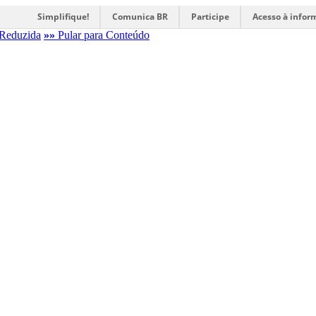
Simplifique!
Comunica BR
Participe
Acesso à infor
Reduzida
»»
Pular para Conteúdo