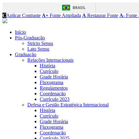
BRASIL
C
Aplicar Contraste
A+
Fonte Ampliada
A
Restaurar Fonte
A-
Fonte 
Início
Pós-Graduação
Stricto Sensu
Lato Sensu
Graduação
Relações Internacionais
História
Currículo
Grade Horária
Fluxograma
Regulamentos
Coordenação
Currículo 2023
Defesa e Gestão Estratégica Internacional
História
Currículo
Grade Horária
Fluxograma
Coordenação
Currículo 2025