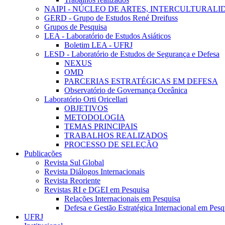
NAIPI - NÚCLEO DE ARTES, INTERCULTURALI
GERD - Grupo de Estudos René Dreifuss
Grupos de Pesquisa
LEA - Laboratório de Estudos Asiáticos
Boletim LEA - UFRJ
LESD - Laboratório de Estudos de Segurança e Defesa
NEXUS
OMD
PARCERIAS ESTRATÉGICAS EM DEFESA
Observatório de Governança Oceânica
Laboratório Orti Oricellari
OBJETIVOS
METODOLOGIA
TEMAS PRINCIPAIS
TRABALHOS REALIZADOS
PROCESSO DE SELEÇÃO
Publicações
Revista Sul Global
Revista Diálogos Internacionais
Revista Reoriente
Revistas RI e DGEI em Pesquisa
Relações Internacionais em Pesquisa
Defesa e Gestão Estratégica Internacional em Pesq
UFRJ