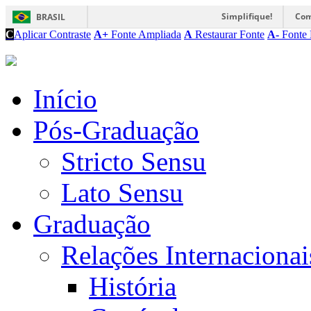
Simplifique!
Com
BRASIL
C
Aplicar Contraste
A+
Fonte Ampliada
A
Restaurar Fonte
A-
Fonte 
Início
Pós-Graduação
Stricto Sensu
Lato Sensu
Graduação
Relações Internacionai
História