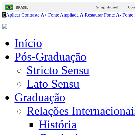
Simplifique!
Com
BRASIL
C
Aplicar Contraste
A+
Fonte Ampliada
A
Restaurar Fonte
A-
Fonte 
Início
Pós-Graduação
Stricto Sensu
Lato Sensu
Graduação
Relações Internacionai
História